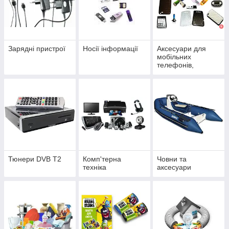
Зарядні пристрої
Носії інформації
Аксесуари для
мобільних
телефонів,
смартфонів та
планшетів
Тюнери DVB T2
Комп'терна
Човни та
техніка
аксесуари