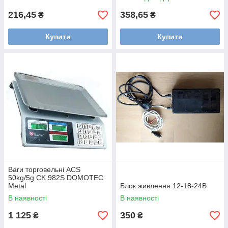
216,45
358,65
₴
₴
Купити
Купити
Ваги торговельні ACS
50kg/5g CK 982S DOMOTEC
Metal
Блок живлення 12-18-24В
В наявності
В наявності
1 125
350
₴
₴