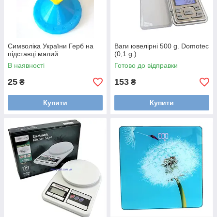
Символіка України Герб на
Ваги ювелірні 500 g. Domotec
підставці малий
(0,1 g.)
В наявності
Готово до відправки
25
153
₴
₴
Купити
Купити