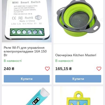
Реле Wi-Fi для управління
електроприладами 16А 150
Вт
Овочерізка Kitchen Masterl
В наявності
В наявності
240
165,15
₴
₴
Купити
Купити