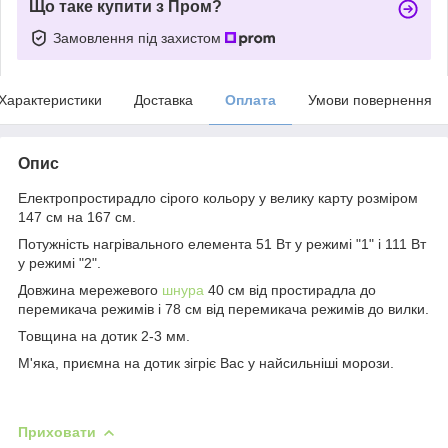
Що таке купити з Пром?
Замовлення під захистом
Характеристики
Доставка
Оплата
Умови повернення
Опис
Електропростирадло сірого кольору у велику карту розміром
147 см на 167 см.
Потужність нагрівального елемента 51 Вт у режимі "1" і 111 Вт
у режимі "2".
Довжина мережевого
шнура
40 см від простирадла до
перемикача режимів і 78 см від перемикача режимів до вилки.
Товщина на дотик 2-3 мм.
М'яка, приємна на дотик зігріє Вас у найсильніші морози.
Приховати