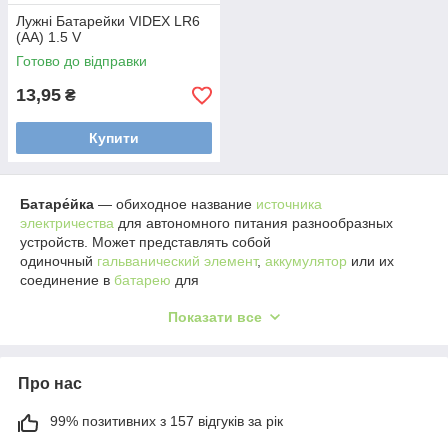
Лужні Батарейки VIDEX LR6
(AA) 1.5 V
Готово до відправки
13,95
₴
Купити
Батаре́йка
— обиходное название
источника
электричества
для автономного питания разнообразных
устройств. Может представлять собой
одиночный
гальванический элемент
,
аккумулятор
или их
соединение в
батарею
для
увеличения
напряжения
или
ёмкости
.
Показати все
В основном под батарейкой понимают химический источник
тока, однако существуют батарейки на иных физических
принципах.
Про нас
99% позитивних з 157 відгуків за рік