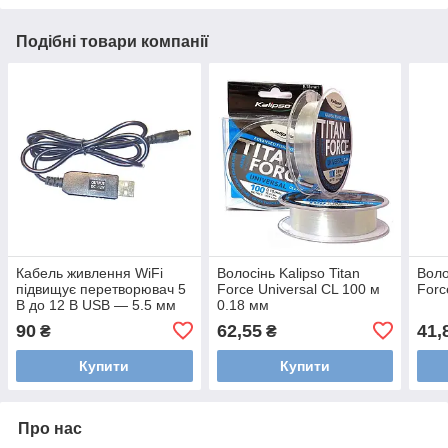
Подібні товари компанії
Кабель живлення WiFi
Волосінь Kalipso Titan
Воло
підвищує перетворювач 5
Force Universal CL 100 м
Forc
В до 12 В USB — 5.5 мм
0.18 мм
90
62,55
41,
₴
₴
Купити
Купити
Про нас