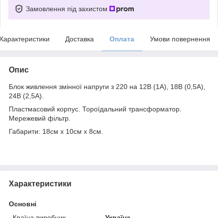
Замовлення під захистом
Характеристики
Доставка
Оплата
Умови повернення
Опис
Блок живлення змінної напруги з 220 на 12В (1А), 18В (0,5А),
24В (2,5А).
Пластмасовий корпус. Тороїдальний трансформатор.
Мережевий фільтр.
Габарити: 18см х 10см х 8см.
Характеристики
Основні
Країна виробник
Україна