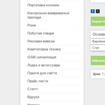
Портативні колонки
Контрольно-вимірювальні
прилади
Характ
Різне
Побутові товари
Основн
Рекламні вивіски
Виробни
Стан
Комп'ютерна техніка
GSM сигналізація
Інформа
Лодка и аксессуары
Пакети для сміття
Ціна:
7,
Прайс-листи
Статті
Відгуки
Новини