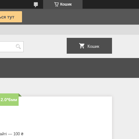
Кошик
Кошик
 2.0*6мм
айті — 100 ₴