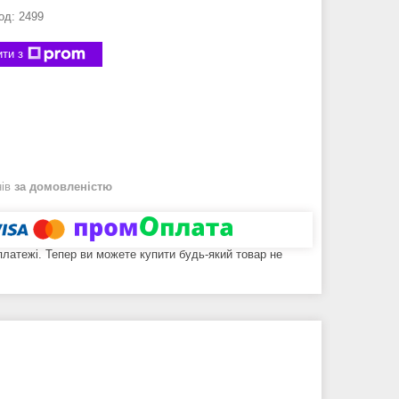
од:
2499
ти з
нів
за домовленістю
 платежі. Тепер ви можете купити будь-який товар не