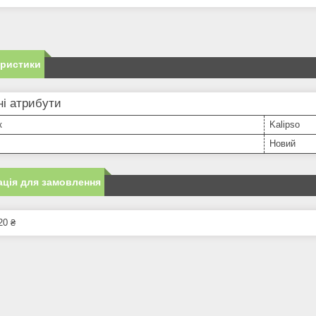
еристики
і атрибути
к
Kalipso
Новий
ція для замовлення
20 ₴