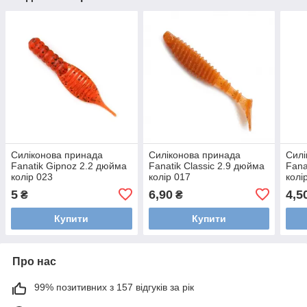
Силіконова принада
Силіконова принада
Силі
Fanatik Gipnoz 2.2 дюйма
Fanatik Classic 2.9 дюйма
Fana
колір 023
колір 017
колі
5
6,90
4,5
₴
₴
Купити
Купити
Про нас
99% позитивних з 157 відгуків за рік