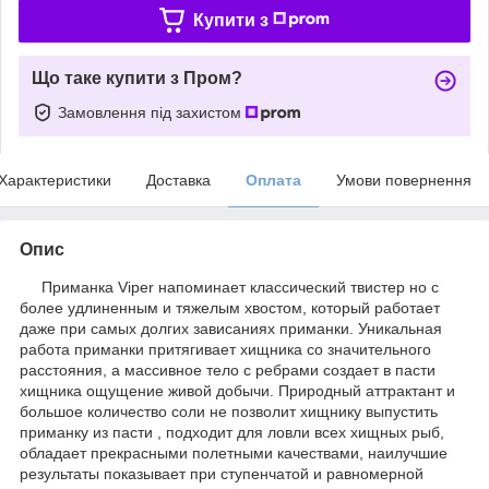
Купити з
Що таке купити з Пром?
Замовлення під захистом
Характеристики
Доставка
Оплата
Умови повернення
Опис
Приманка Viper напоминает классический твистер но с
более удлиненным и тяжелым хвостом, который работает
даже при самых долгих зависаниях приманки. Уникальная
работа приманки притягивает хищника со значительного
расстояния, а массивное тело с ребрами создает в пасти
хищника ощущение живой добычи. Природный аттрактант и
большое количество соли не позволит хищнику выпустить
приманку из пасти , подходит для ловли всех хищных рыб,
обладает прекрасными полетными качествами, наилучшие
результаты показывает при ступенчатой и равномерной