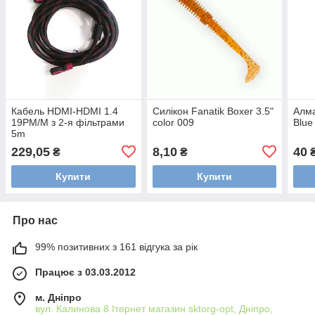
Кабель HDMI-HDMI 1.4
Силікон Fanatik Boxer 3.5"
Алма
19PM/M з 2-я фільтрами
color 009
Blue
5m
229,05
8,10
40
₴
₴
Купити
Купити
Про нас
99% позитивних з 161 відгука за рік
Працює з 03.03.2012
м. Дніпро
вул. Калинова 8 Ітернет магазин sktorg-opt, Дніпро,