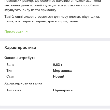
невеликий розмір. Це особливо важливо в глухозимье, коли
клювання дуже млявий і доводиться усілякими способами
змушувати рибу взяти приманку.
Такі блешні використовуються для лову плотви, підлящика,
ляща, язя, карася, тарані, краснопірки, окуня
Приховати
Характеристики
Основні атрибути
Вага
0.63 г
Тип
Мормишка
Стан
Новий
Характеристика гачка
Тип гачка
Одинарний