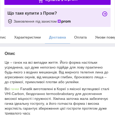
Що таке купити з Пром?
Замовлення під захистом
пис
Характеристики
Доставка
Оплата
Умови пове
Опис
Це – гачок на всі випадки життя. Його форма настільки
усреднена, що дуже непогано підійде для лову практично
будь-якого з водних мешканців. Від мирного телепня лина до
агресивних окунів, від мешканця глибин, бронзового ляща –
до стрімкої, примхливої плотви або уклейки.
Всі
гачки
Fanatik виготовлені в Кореї з якісної вуглецевої сталі
VHI-Carbon, бездоганно termoobrabotany для досягнення
високої міцності і пружності. Хімічна заточка жала забезпечує
гачка ідеальну гостроту, а його голчаста форма і висока
жорсткість гарантує збереження цієї гостроти протягом дуже
тривалого часу.