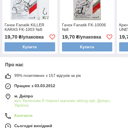
Гачок Fanatik KILLER
Гачок Fanatik FK-10006
Крюч
KARAS FK-1003 №8
№8
UNE
19,70
19,70
19,
₴/упаковка
₴/упаковка
Купити
Купити
Про нас
99% позитивних з 157 відгуків за рік
Працює з 03.03.2012
м. Дніпро
вул. Калинова 8 Ітернет магазин sktorg-opt, Дніпро,
Україна
Контакти
Сьогодні вихідний