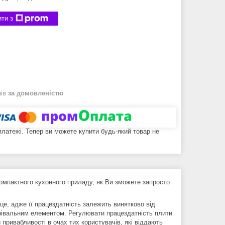
ти з
нів
за домовленістю
 платежі. Тепер ви можете купити будь-який товар не
омпактного кухонного приладу, як Ви зможете запросто
е, адже її працездатність залежить винятково від
грівальним елементом. Регулювати працездатність плити
ривабливості в очах тих користувачів, які віддають