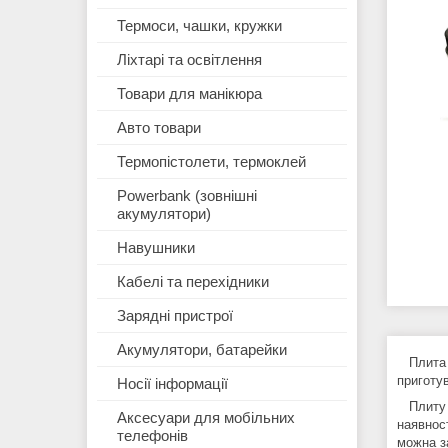
Термоси, чашки, кружки
Ліхтарі та освітлення
Товари для манікюра
Авто товари
Термопістолети, термоклей
Powerbank (зовнішні
акумулятори)
Навушники
Кабелі та перехідники
Зарядні пристрої
Акумулятори, батарейки
Плита с
приготув
Носії інформації
Плиту D
Аксесуари для мобільних
наявнос
телефонів
можна з