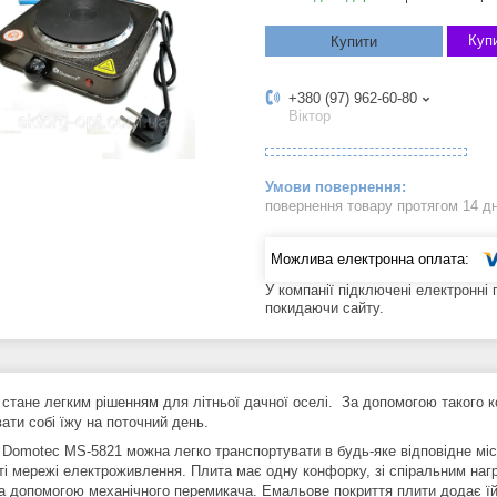
Купи
Купити
+380 (97) 962-60-80
Віктор
повернення товару протягом 14 д
У компанії підключені електронні
покидаючи сайту.
тане легким рішенням для літньої дачної оселі. За допомогою такого к
ати собі їжу на поточний день.
omotec MS-5821 можна легко транспортувати в будь-яке відповідне місц
ті мережі електроживлення. Плита має одну конфорку, зі спіральним на
а допомогою механічного перемикача. Емальове покриття плити додає їй п