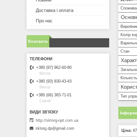
Спожива
Доставка і оплата
Основ
Про нас
Виробни
Колір ко
Контакти
Варильн
Стан
Характ
+380 (97) 962-60-80
Загальна
Віктор
Кількіст
+380 (93) 830-43-43
Корист
Віктор
+380 (66) 383-71-01
Тип упра
Сергій
Інформа
http://sktorg-opt.com.ua
sktorg.dp@gmail.com
Ціна:
47