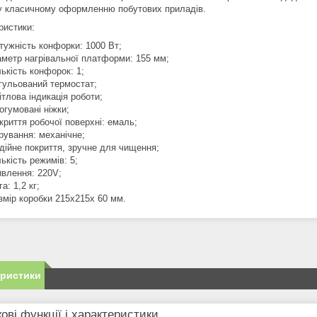
у класичному оформленню побутових приладів.
ристики:
тужність конфорки: 1000 Вт;
аметр нагрівальної платформи: 155 мм;
лькість конфорок: 1;
гульований термостат;
ітлова індикація роботи;
огумовані ніжки;
криття робочої поверхні: емаль;
рування: механічне;
дійне покриття, зручне для чищення;
лькість режимів: 5;
влення: 220V;
а: 1,2 кг;
змір коробки 215x215x 60 мм.
еристики
ові функції і характеристики