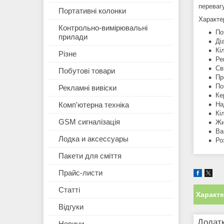
переваг
Портативні колонки
Характе
Контрольно-вимірювальні
По
прилади
Ді
Кі
Різне
Ре
Св
Побутові товари
Пр
По
Рекламні вивіски
Ке
На
Комп'ютерна техніка
Кі
GSM сигналізація
Жи
Ваг
Лодка и аксессуары
Ро
Пакети для сміття
Прайс-листи
Статті
Характ
Відгуки
Додатк
Новини