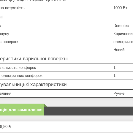
на потужність
1000 Вт
ні
к
Domotec
рпусу
Коричневи
а поверхня
електричн
Новий
еристики варильної поверхні
 кількість конфорок
1
ь електричних конфорок
1
увальницькі характеристики
вління
Ручне
ція для замовлення
8,80 ₴