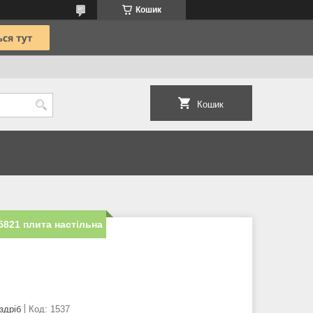
Кошик
Кошик
821 плита настільна
здріб
Код:
1537