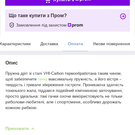
Що таке купити з Пром?
Замовлення під захистом
Характеристики
Доставка
Оплата
Умови повернення
Опис
Пружна дріт зі сталі VHI-Carbon термообработана таким чином,
щоб забезпечити
гачка
максимальну пружність, а його вістря –
твердість і тривале збереження гостроти. Проникаюча здатність
кою заточуванні,
тоненького жала, піддався подвійний хімічних
просто ідеальна: такі гачки охоче використовують не тільки
риболови-любителі, але і спортсмени, особливо дорожать
кожною рибкою.
Приховати