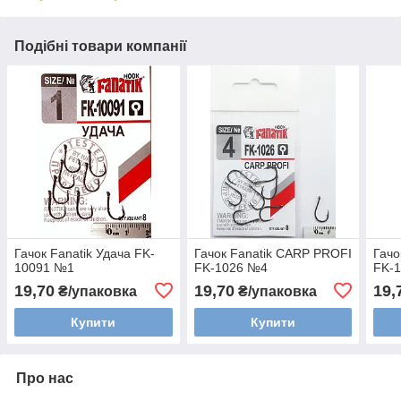
Подібні товари компанії
Гачок Fanatik Удача FK-
Гачок Fanatik CARP PROFI
Гачо
10091 №1
FK-1026 №4
FK-
19,70
19,70
19,
₴/упаковка
₴/упаковка
Купити
Купити
Про нас