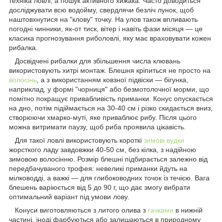
техніка ловлі, а пошук активного хижака. Часто доводиться
досліджувати всю водойму, свердлячи безліч лунок, щоб
наштовхнутися на "клову" точку. На улов також впливають
погодні чинники, як-от тиск, вітер і навіть фази місяця — це
класика прогнозування риболовлі, яку має враховувати кожен
рибалка.
Досвідчені рибалки для збільшення числа клювань
використовують хитрі монтаж. Блешня кріпиться не просто на
волосінь
, а з використанням ковзної підвіски — бігунка,
наприклад, у формі "чорниця" або безмотолочної морми, що
помітно покращує привабливість приманки. Конус опускається
на дно, потім підіймається на 30-40 см і різко скидається вниз,
створюючи хмарко-муті, яке приваблює рибу. Після цього
можна витримати паузу, щоб риба проявила цікавість.
Для такої ловлі використовують короткі
зимові вудки
жорсткого ладу завдовжки 40-50 см, без кілка, з надійною
зимовою волосінню. Розмір блешні підбирається залежно від
передбачуваного трофея: невеликі приманки йдуть на
мілководді, а важкі — для глибоководних точок із течією. Вага
блешень варіюється від 5 до 90 г, що дає змогу вибрати
оптимальний варіант під умови лову.
Конуси виготовляються з литого олива з
гачками
в нижній
частині, іноді фарбуються або залишаються в природному