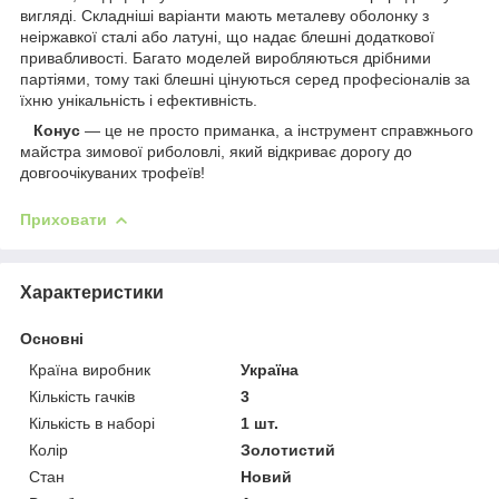
вигляді. Складніші варіанти мають металеву оболонку з
неіржавкої сталі або латуні, що надає блешні додаткової
привабливості. Багато моделей виробляються дрібними
партіями, тому такі блешні цінуються серед професіоналів за
їхню унікальність і ефективність.
Конус
— це не просто приманка, а інструмент справжнього
майстра зимової риболовлі, який відкриває дорогу до
довгоочікуваних трофеїв!
Приховати
Характеристики
Основні
Країна виробник
Україна
Кількість гачків
3
Кількість в наборі
1 шт.
Колір
Золотистий
Стан
Новий