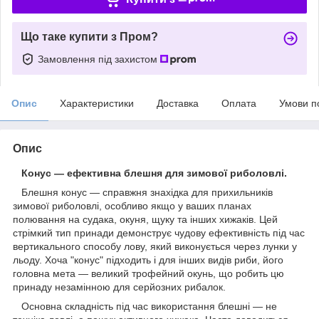
Що таке купити з Пром?
Замовлення під захистом
Опис
Характеристики
Доставка
Оплата
Умови п
Опис
Конус — ефективна блешня для зимової риболовлі.
Блешня конус — справжня знахідка для прихильників
зимової риболовлі, особливо якщо у ваших планах
полювання на судака, окуня, щуку та інших хижаків. Цей
стрімкий тип принади демонструє чудову ефективність під час
вертикального способу лову, який виконується через лунки у
льоду. Хоча "конус" підходить і для інших видів риби, його
головна мета — великий трофейний окунь, що робить цю
принаду незамінною для серйозних рибалок.
Основна складність під час використання блешні — не