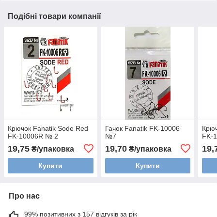
Подібні товари компанії
Крючок Fanatik Sode Red
Гачок Fanatik FK-10006
Крюч
FK-10006R № 2
№7
FK-
19,75
19,70
19,
₴/упаковка
₴/упаковка
Купити
Купити
Про нас
99% позитивних з 157 відгуків за рік