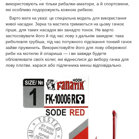
використовують не тільки рибалки-аматори, а й спортсмени,
які особливо подорожують кожною рибкою.
Варто мати на увазі: це спеціальна модель для використання
є
живої насадки. Зерна та мастила тримаються на цьому гачко
гірше, для таких насадок він занадто тонок. Не варто
застосовувати його й під час лову з дальнім закидом: така
риболовля грубіша, під час потужного підсікання тонкий гачок
зайве пружинить. Використовуйте його для лову обережної
риби на мотилю й опариша — і ви завжди будете
обловлювати своїх колег, які віднеслися до вибору гачка для
лову плотви, карася або підлечника менш відповідально.