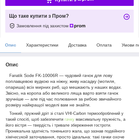
Що таке купити з Пром?
Замовлення під захистом
Опис
Характеристики
Доставка
Оплата
Умови п
Опис
Sode FK-10006R — чудовий гачок для лову
Fanatik
поплавцевою вудкою на ніжну, живу насадку (мотиля,
опариша) всіх мирних риб, що мешкають у наших водах.
Звісно, на коропа або великого ляща варто взяти гачок
зручніше — але під час полювання за рибою звичайного
розміру найкращої моделі вам не знайти.
Тонкий, пружний дріт зі сталі VHI-Carbon термооброблений у
такий спосіб, щоб забезпечити
гачку
максимальну пружність, а
його вістря — твердість і тривале збереження гостроти.
Проникальна здатність тоненького жала, що зазнав подвійного
кой заточування, просто ідеальна: такі гачки охоче
хімічесу