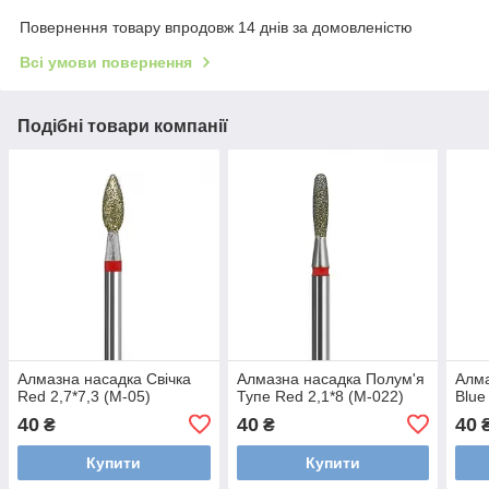
Повернення товару впродовж 14 днів за домовленістю
Всі умови повернення
Подібні товари компанії
Алмазна насадка Свічка
Алмазна насадка Полум'я
Алма
Red 2,7*7,3 (М-05)
Тупе Red 2,1*8 (М-022)
Blue
40
40
40
₴
₴
Купити
Купити