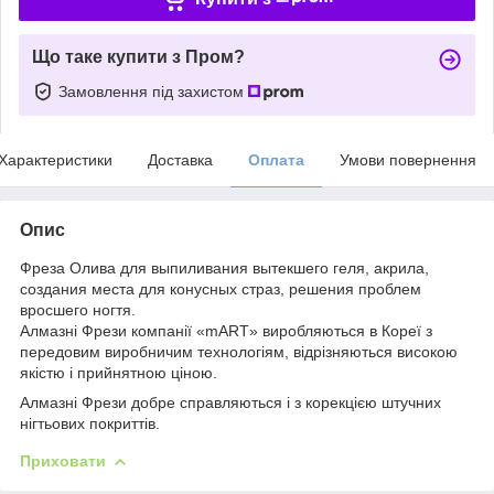
Що таке купити з Пром?
Замовлення під захистом
Характеристики
Доставка
Оплата
Умови повернення
Опис
Фреза Олива для выпиливания вытекшего геля, акрила,
создания места для конусных страз, решения проблем
вросшего ногтя.
Алмазні Фрези компанії «mART» виробляються в Кореї з
передовим виробничим технологіям, відрізняються високою
якістю і прийнятною ціною.
Алмазні Фрези добре справляються і з корекцією штучних
нігтьових покриттів.
Приховати